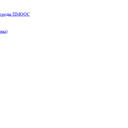
ей среды ПМООС
ины)