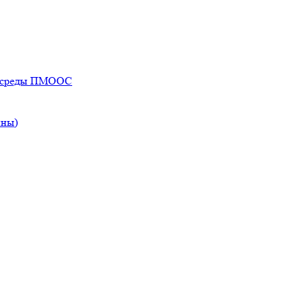
ей среды ПМООС
ины)