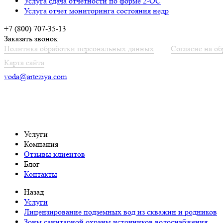
Услуга сдача отчетности по форме 2-ОС
Услуга отчет мониторинга состояния недр
+7 (800) 707-35-13
Заказать звонок
Политика обработки персональных данных
Согласие на о
Карта сайта
voda@arteziya.com
Услуги
Компания
Отзывы клиентов
Блог
Контакты
Назад
Услуги
Лицензирование подземных вод из скважин и родников
Зоны санитарной охраны источников водоснабжения