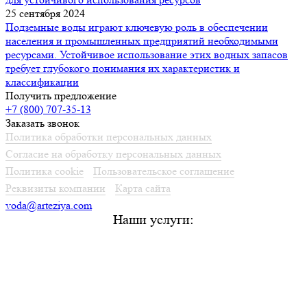
25 сентября 2024
Подземные воды играют ключевую роль в обеспечении
населения и промышленных предприятий необходимыми
ресурсами. Устойчивое использование этих водных запасов
требует глубокого понимания их характеристик и
классификации
Получить предложение
+7 (800) 707-35-13
Заказать звонок
Политика обработки персональных данных
Согласие на обработку персональных данных
Политика cookie
Пользовательское соглашение
Реквизиты компании
Карта сайта
voda@arteziya.com
Наши услуги:
Лицензирование подземных вод из скважин и родников
в Домодедово
Зоны санитарной охраны источников водоснабжения
в Домодедово
Паспорт скважины или родника в Домодедово